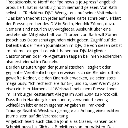
"Redaktionsbüro Nord" der "pd news a jou-press" angeblich
produziert, hat in Hamburg noch niemand gelesen. Von Rath
selbst ist "Redakteur DJV". Wenigstens auf seiner Visitenkarte.
"Das kann theoretisch jeder auf seine Karte schreiben", erklärt
der Pressesprecher des DJV in Berlin, Hendrik Zörner, dazu.
Gemeint sind natürlich DJV-Mitglieder. Auskunft über eine
bestehende Mitgliedschaft von Thorben von Rath will Zörner
jedoch aus Datenschutzgründen nicht geben. Zugriff auf die
Datenbank der freien Journalisten im DJV, die von diesen selbst
im Internet eingerichtet wird, haben nur DJV-Mitglieder.
Gastronomen oder PR-Agenturen tappen bei ihren Recherchen
also erst einmal im Dunkeln.
Bei den Erläuterungen der journalistischen Tätigkeit oder
geplanter Veröffentlichungen erweisen sich die Blender oft als
gewiefte Redner, die den Eindruck erwecken, sie seien stets
mega-busy: "Ich recherchiere für G+J und so, über Wein", gab
etwa ein Herr Namens Ulf Weisbach bei einem Pressedinner
im Hamburger Restaurant Allegria im April 2004 zu Protokoll.
Dass ihn in Hamburg keiner kannte, verwunderte wenig.
Schließlich lebt er nach eigenen Angaben in Frankreich.
Traurige Realität: Weisbach gelangte als Anhang eines echten
Journalisten auf die Veranstaltung.
Angeblich feiert auch Claudia John alias Clasen, Hansen oder
Schmidt ausschließlich als Begleitung von Journalisten. Das