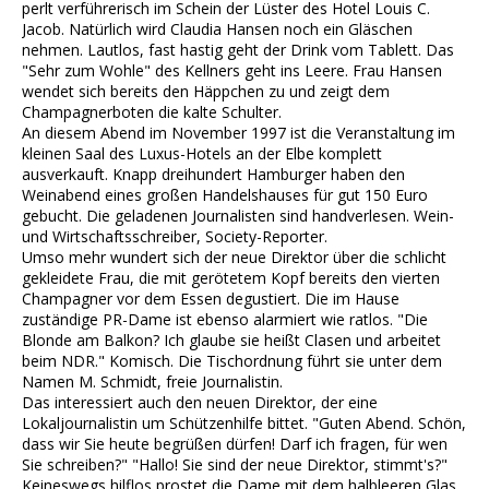
perlt verführerisch im Schein der Lüster des Hotel Louis C.
Jacob. Natürlich wird Claudia Hansen noch ein Gläschen
nehmen. Lautlos, fast hastig geht der Drink vom Tablett. Das
"Sehr zum Wohle" des Kellners geht ins Leere. Frau Hansen
wendet sich bereits den Häppchen zu und zeigt dem
Champagnerboten die kalte Schulter.
An diesem Abend im November 1997 ist die Veranstaltung im
kleinen Saal des Luxus-Hotels an der Elbe komplett
ausverkauft. Knapp dreihundert Hamburger haben den
Weinabend eines großen Handelshauses für gut 150 Euro
gebucht. Die geladenen Journalisten sind handverlesen. Wein-
und Wirtschaftsschreiber, Society-Reporter.
Umso mehr wundert sich der neue Direktor über die schlicht
gekleidete Frau, die mit gerötetem Kopf bereits den vierten
Champagner vor dem Essen degustiert. Die im Hause
zuständige PR-Dame ist ebenso alarmiert wie ratlos. "Die
Blonde am Balkon? Ich glaube sie heißt Clasen und arbeitet
beim NDR." Komisch. Die Tischordnung führt sie unter dem
Namen M. Schmidt, freie Journalistin.
Das interessiert auch den neuen Direktor, der eine
Lokaljournalistin um Schützenhilfe bittet. "Guten Abend. Schön,
dass wir Sie heute begrüßen dürfen! Darf ich fragen, für wen
Sie schreiben?" "Hallo! Sie sind der neue Direktor, stimmt's?"
Keineswegs hilflos prostet die Dame mit dem halbleeren Glas