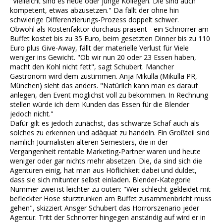
"Vielleicht sind es neue oder junge Kollegen. Die sind auch
kompetent, etwas abzusetzen." Da fällt der ohne hin
schwierige Differenzierungs-Prozess doppelt schwer.
Obwohl als Kostenfaktor durchaus präsent - ein Schnorrer am
Buffet kostet bis zu 35 Euro, beim gesetzten Dinner bis zu 110
Euro plus Give-Away, fällt der materielle Verlust für Viele
weniger ins Gewicht. "Ob wir nun 20 oder 23 Essen haben,
macht den Kohl nicht fett", sagt Schubert. Mancher
Gastronom wird dem zustimmen. Anja Mikulla (Mikulla PR,
München) sieht das anders. "Natürlich kann man es darauf
anlegen, den Event möglichst voll zu bekommen. In Rechnung
stellen würde ich dem Kunden das Essen für die Blender
jedoch nicht."
Dafür gilt es jedoch zunächst, das schwarze Schaf auch als
solches zu erkennen und adäquat zu handeln. Ein Großteil sind
nämlich Journalisten älteren Semesters, die in der
Vergangenheit rentable Marketing-Partner waren und heute
weniger oder gar nichts mehr absetzen. Die, da sind sich die
Agenturen einig, hat man aus Höflichkeit dabei und duldet,
dass sie sich mitunter selbst einladen. Blender-Kategorie
Nummer zwei ist leichter zu outen: "Wer schlecht gekleidet mit
befleckter Hose sturztrunken am Buffet zusammenbricht muss
gehen", skizziert Ansger Schubert das Horrorszenario jeder
Agentur. Tritt der Schnorrer hingegen anständig auf wird er in