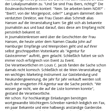
der Lokaljournalistin zu. "Und Sie sind Frau Biers, richtig?" Die
Boulevardschreiberin kontert: "Nein. Sie arbeiten beim NDR?" -
"Biert?, von der Morgenpost, oder?" Langsam dämmert dem
verdutzten Direktor, wie Frau Clasen alias Schmidt alias
Hansen auf die Veranstaltung kam: Sie gibt sich als bekannte
Journalistin aus und baut darauf, dass diese am Empfang nicht
persönlich bekannt ist.
In Journalistenkreisen wird über die Geschichten der Frau
Hansen, die heute unter dem Namen Claudia John auf
Hamburger Empfänge und Weinproben geht und auf ihrer
selbst geschnippelten Visitenkarte als "Agentur für
Gästezimmer" auftritt, gern gelacht. Schließlich futtert sie sich
immer noch erfolgreich von Event zu Event.
Die Verantwortlichen im Louis C. Jacob fanden die Sache schon
damals nicht komisch. Schließlich ist die Wein-Veranstaltung
ein wichtiges Marketing-Instrument zur Gästebindung und
Neukundengewinnung, die Jahr für Jahr verkauft werden soll.
Auch der enagierten PR-Agentur war die Sache peinlich. "Wir
wissen gar nicht, wie die auf die Liste kommen konnte",
gestand die Verantwortliche.
Wir schon. Für hochkarätige Einladungen benötigen
wortgewandte Möchtegern-Schreiber nämlich lediglich ein Fax,
ein paar Bekannte und eine halbwegs anständige Garderobe.