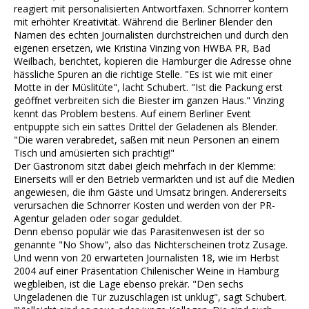
reagiert mit personalisierten Antwortfaxen. Schnorrer kontern
mit erhöhter Kreativität. Während die Berliner Blender den
Namen des echten Journalisten durchstreichen und durch den
eigenen ersetzen, wie Kristina Vinzing von HWBA PR, Bad
Weilbach, berichtet, kopieren die Hamburger die Adresse ohne
hässliche Spuren an die richtige Stelle. "Es ist wie mit einer
Motte in der Müslitüte", lacht Schubert. "Ist die Packung erst
geöffnet verbreiten sich die Biester im ganzen Haus." Vinzing
kennt das Problem bestens. Auf einem Berliner Event
entpuppte sich ein sattes Drittel der Geladenen als Blender.
"Die waren verabredet, saßen mit neun Personen an einem
Tisch und amüsierten sich prächtig!"
Der Gastronom sitzt dabei gleich mehrfach in der Klemme:
Einerseits will er den Betrieb vermarkten und ist auf die Medien
angewiesen, die ihm Gäste und Umsatz bringen. Andererseits
verursachen die Schnorrer Kosten und werden von der PR-
Agentur geladen oder sogar geduldet.
Denn ebenso populär wie das Parasitenwesen ist der so
genannte "No Show", also das Nichterscheinen trotz Zusage.
Und wenn von 20 erwarteten Journalisten 18, wie im Herbst
2004 auf einer Präsentation Chilenischer Weine in Hamburg
wegbleiben, ist die Lage ebenso prekär. "Den sechs
Ungeladenen die Tür zuzuschlagen ist unklug", sagt Schubert.