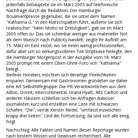
jedenfalls behauptete sie im März 2005 auf telefonische
Nachfrage durch die Redaktion. Der Hamburger
Boulevardpresse gegenüber, die sie unter dem Namen
"Katharina G." in den Klatschspalten führt, äußerte sie sich
realistischer: "Mein Motto ist Dreistigkeit", gab sie im März
2005 offen zu. Das sie scheinbar weniger aus materieller Not
als dem Wunsch nach Publicity handelt, zeigte ihr Auftritt am
15. März im East Hotel, wo sie einen wenig professionellen,
dafür aber um so wirkungsvolleren Teil-Striptease hinlegte, den
die Hamburger Morgenpost in der Ausgabe vom 18. März
2005 prompt mit einem Oben-Ohne-Foto von "Katharina"
belegt.
Berliner Hoteliers möchten sich derartige Peinlichkeiten
ersparen. Gemeinsam mit Gastronomen gründeten sie daher
eine Art Selbsthilfegruppe: Die PR-Verantwortlichen aus dem
Adlon, Dorint, Intercontinental, Grand Hyatt, Ritz Carlton und
anderen Häusern schließen sich bei Anfragen dubioser
Journalisten kurz und erstellten eine Liste mit schwarzen
Schafen. "Die", verrät Kerstin Riedel, "umfasst inzwischen
knapp drei Seiten". Und die Fortsetzung, da sind sich alle einig,
folgt.
Nachschlag: Alle Fakten und Namen dieser Reportage wurden
nach bestem Wissen und Gewissen recherchiert. Alle