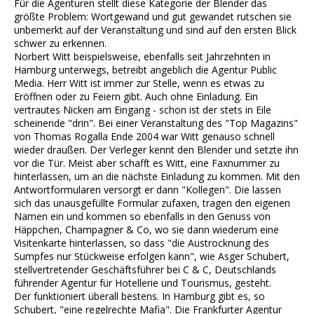
Für die Agenturen stellt diese Kategorie der Blender das
größte Problem: Wortgewand und gut gewandet rutschen sie
unbemerkt auf der Veranstaltung und sind auf den ersten Blick
schwer zu erkennen.
Norbert Witt beispielsweise, ebenfalls seit Jahrzehnten in
Hamburg unterwegs, betreibt angeblich die Agentur Public
Media. Herr Witt ist immer zur Stelle, wenn es etwas zu
Eröffnen oder zu Feiern gibt. Auch ohne Einladung. Ein
vertrautes Nicken am Eingang - schon ist der stets in Eile
scheinende "drin". Bei einer Veranstaltung des "Top Magazins"
von Thomas Rogalla Ende 2004 war Witt genauso schnell
wieder draußen. Der Verleger kennt den Blender und setzte ihn
vor die Tür. Meist aber schafft es Witt, eine Faxnummer zu
hinterlassen, um an die nächste Einladung zu kommen. Mit den
Antwortformularen versorgt er dann "Kollegen". Die lassen
sich das unausgefüllte Formular zufaxen, tragen den eigenen
Namen ein und kommen so ebenfalls in den Genuss von
Häppchen, Champagner & Co, wo sie dann wiederum eine
Visitenkarte hinterlassen, so dass "die Austrocknung des
Sumpfes nur Stückweise erfolgen kann", wie Asger Schubert,
stellvertretender Geschäftsführer bei C & C, Deutschlands
führender Agentur für Hotellerie und Tourismus, gesteht.
Der funktioniert überall bestens. In Hamburg gibt es, so
Schubert, "eine regelrechte Mafia". Die Frankfurter Agentur