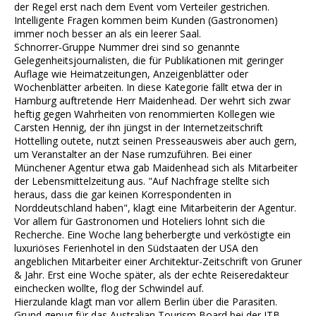
der Regel erst nach dem Event vom Verteiler gestrichen.
Intelligente Fragen kommen beim Kunden (Gastronomen)
immer noch besser an als ein leerer Saal.
Schnorrer-Gruppe Nummer drei sind so genannte
Gelegenheitsjournalisten, die für Publikationen mit geringer
Auflage wie Heimatzeitungen, Anzeigenblätter oder
Wochenblätter arbeiten. In diese Kategorie fällt etwa der in
Hamburg auftretende Herr Maidenhead. Der wehrt sich zwar
heftig gegen Wahrheiten von renommierten Kollegen wie
Carsten Hennig, der ihn jüngst in der Internetzeitschrift
Hottelling outete, nutzt seinen Presseausweis aber auch gern,
um Veranstalter an der Nase rumzuführen. Bei einer
Münchener Agentur etwa gab Maidenhead sich als Mitarbeiter
der Lebensmittelzeitung aus. "Auf Nachfrage stellte sich
heraus, dass die gar keinen Korrespondenten in
Norddeutschland haben", klagt eine Mitarbeiterin der Agentur.
Vor allem für Gastronomen und Hoteliers lohnt sich die
Recherche. Eine Woche lang beherbergte und verköstigte ein
luxuriöses Ferienhotel in den Südstaaten der USA den
angeblichen Mitarbeiter einer Architektur-Zeitschrift von Gruner
& Jahr. Erst eine Woche später, als der echte Reiseredakteur
einchecken wollte, flog der Schwindel auf.
Hierzulande klagt man vor allem Berlin über die Parasiten.
Grund genug für das Australian Tourism Board bei der ITB-