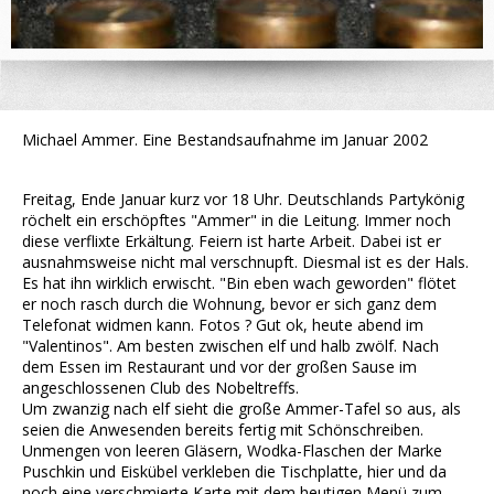
Michael Ammer. Eine Bestandsaufnahme im Januar 2002
Freitag, Ende Januar kurz vor 18 Uhr. Deutschlands Partykönig
röchelt ein erschöpftes "Ammer" in die Leitung. Immer noch
diese verflixte Erkältung. Feiern ist harte Arbeit. Dabei ist er
ausnahmsweise nicht mal verschnupft. Diesmal ist es der Hals.
Es hat ihn wirklich erwischt. "Bin eben wach geworden" flötet
er noch rasch durch die Wohnung, bevor er sich ganz dem
Telefonat widmen kann. Fotos ? Gut ok, heute abend im
"Valentinos". Am besten zwischen elf und halb zwölf. Nach
dem Essen im Restaurant und vor der großen Sause im
angeschlossenen Club des Nobeltreffs.
Um zwanzig nach elf sieht die große Ammer-Tafel so aus, als
seien die Anwesenden bereits fertig mit Schönschreiben.
Unmengen von leeren Gläsern, Wodka-Flaschen der Marke
Puschkin und Eiskübel verkleben die Tischplatte, hier und da
noch eine verschmierte Karte mit dem heutigen Menü zum