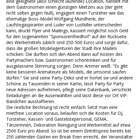
eine geeignete (also schlecht laufende) Location, handelt mit
dem Gastronomen einen günstigen Mietzins aus (der geht
nicht selten gegen Null), engagiert einen Türsteher wie das
ehemalige Boss-Model Wolfgang Mundhenk, der
Laufstegaspirantin und Luder von Lustkiller unterscheiden
kann, druckt Flyer und Mailings, kassiert möglichst noch Geld
für den sogenannten "Sponsorenfriedhof" auf der Rückseite
des Werbemittels (üblich sind 250-500 Euro) und sorge dafür,
dass die großen Modelagenturen der Stadt ihre Mädels
schicken. Die durften sich den Abend dann auf Kosten des
Partymachers bzw. Gastronomen schöntrinken und für
ausgelassene Stimmung sorgen. Denn Ammer weiß: "Es gibt
keine besseren Animateure als Models, die umsonst saufen
dürfen." Sie sind seine Party-Deko und er hortet sie und andere
Schöne zu Tausenden in seiner Kartei, lässt Party für Party
neue Adressen aufnehmen, pflegt seine Datenbank, verschickt
Einladungen an die Auserwählten und lässt diese vor Ort VIP-
Bändchen ausstaffieren.
Die restliche Rechnung ist recht einfach: Setzt man eine
mietfreie Location voraus, belaufen sich die Kosten für DJ,
Türsteher, Kassen- und Gästelistepersonal, GEMA,
Tänzerinnen, Dekoration Reinigung und Werbemittel auf etwa
2500 Euro pro Abend. So ist bei einem Eintrittspreis bereits bei
250 zahlenden Gästen ein Break Even erreicht, der Veranstalter