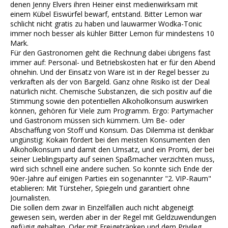
denen Jenny Elvers ihren Heiner einst medienwirksam mit
einem Kübel Eiswürfel bewarf, entstand. Bitter Lemon war
schlicht nicht gratis zu haben und lauwarmer Wodka-Tonic
immer noch besser als kühler Bitter Lemon für mindestens 10
Mark.
Für den Gastronomen geht die Rechnung dabei übrigens fast
immer auf: Personal- und Betriebskosten hat er für den Abend
ohnehin. Und der Einsatz von Ware ist in der Regel besser zu
verkraften als der von Bargeld. Ganz ohne Risiko ist der Deal
natürlich nicht. Chemische Substanzen, die sich positiv auf die
Stimmung sowie den potentiellen Alkoholkonsum auswirken
können, gehören für Viele zum Programm. Ergo: Partymacher
und Gastronom müssen sich kümmern. Um Be- oder
Abschaffung von Stoff und Konsum. Das Dilemma ist denkbar
ungünstig: Kokain fördert bei den meisten Konsumenten den
Alkoholkonsum und damit den Umsatz, und ein Promi, der bei
seiner Lieblingsparty auf seinen Spaßmacher verzichten muss,
wird sich schnell eine andere suchen. So konnte sich Ende der
90er-Jahre auf einigen Parties ein sogenannter "2. VIP-Raum"
etablieren: Mit Türsteher, Spiegeln und garantiert ohne
Journalisten.
Die sollen dem zwar in Einzelfällen auch nicht abgeneigt
gewesen sein, werden aber in der Regel mit Geldzuwendungen
gefügig gehalten. Oder mit Freigetränken und dem Privileg