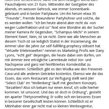
Pauschalpreis von 21 Euro. Mittendrin der Gastgeber des
Abends, im weissen Gehrock, wie immer Sonnenbank-
gebräunt und in bester Partylaune. Um ihn herum etwa 35
"Freunde", Fremde Bewunderer Partyhühner und solche, die
es werden wollen. "Ich bin heute abend aber nicht da -von
wegen Luderfraktion und so" feixt eine Blondine als der Sucher
meiner Kamera ihr Gegenüber, "Schampus-Michi" in seinem
Element fixiert. Nein, ist sie nicht. Denn wie alle Menschen an
diesem Tisch ist sie lediglich Statist in der Inszenierung, die
Ammer über die Jahre zur self-fullfilling-prophecy stilisiert hat.
"Virtuelle Erlebniswelten" nennen es Marketing-Profis wie Dany
Lyons, "echt geil" diejenigen, die heute dabei sein dürfen, um
mit Ammer eine erträgliche Lammkeule nebst Vor- und
Nachspeise und ganz viel feinfiltriertes Korndestillat zu
konsumieren. Schließlich gibt es den Wodka wie den Freixenet-
Cava und alle anderen Getränke kostenlos. Ebenso wie die das
Essen, das vom Restaurant zur Verfügung stellt wird (der
"Select Club" im "Wollenberg" läuft mit gleichem Konzept).
"Bezahlen? Also ich bekam nur einen Anruf, ich solle hierher
kommen. Ist umsonst. Und das ist doch in Ordnung", gesteht
ein aparter Thirtysomething. Er sollte sich ein besseres Essen
in besserer Gesellschaft leisten können. Schließlich ist er
Mitinhaber einer gar nicht mal so kleinen Werbeagentur,