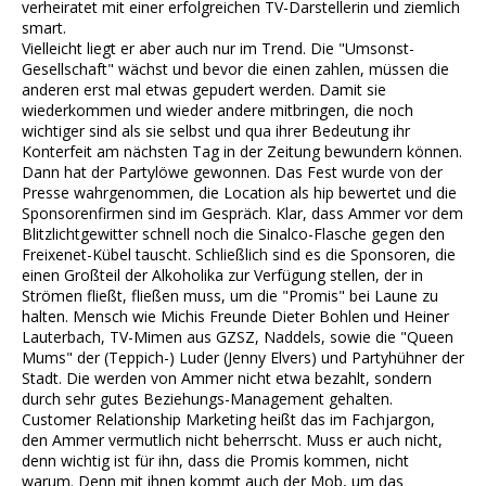
verheiratet mit einer erfolgreichen TV-Darstellerin und ziemlich
smart.
Vielleicht liegt er aber auch nur im Trend. Die "Umsonst-
Gesellschaft" wächst und bevor die einen zahlen, müssen die
anderen erst mal etwas gepudert werden. Damit sie
wiederkommen und wieder andere mitbringen, die noch
wichtiger sind als sie selbst und qua ihrer Bedeutung ihr
Konterfeit am nächsten Tag in der Zeitung bewundern können.
Dann hat der Partylöwe gewonnen. Das Fest wurde von der
Presse wahrgenommen, die Location als hip bewertet und die
Sponsorenfirmen sind im Gespräch. Klar, dass Ammer vor dem
Blitzlichtgewitter schnell noch die Sinalco-Flasche gegen den
Freixenet-Kübel tauscht. Schließlich sind es die Sponsoren, die
einen Großteil der Alkoholika zur Verfügung stellen, der in
Strömen fließt, fließen muss, um die "Promis" bei Laune zu
halten. Mensch wie Michis Freunde Dieter Bohlen und Heiner
Lauterbach, TV-Mimen aus GZSZ, Naddels, sowie die "Queen
Mums" der (Teppich-) Luder (Jenny Elvers) und Partyhühner der
Stadt. Die werden von Ammer nicht etwa bezahlt, sondern
durch sehr gutes Beziehungs-Management gehalten.
Customer Relationship Marketing heißt das im Fachjargon,
den Ammer vermutlich nicht beherrscht. Muss er auch nicht,
denn wichtig ist für ihn, dass die Promis kommen, nicht
warum. Denn mit ihnen kommt auch der Mob, um das