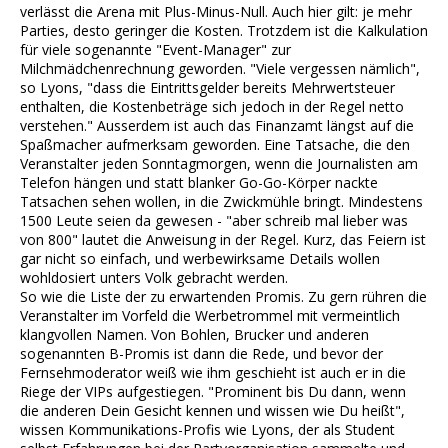
verlässt die Arena mit Plus-Minus-Null. Auch hier gilt: je mehr
Parties, desto geringer die Kosten. Trotzdem ist die Kalkulation
für viele sogenannte "Event-Manager" zur
Milchmädchenrechnung geworden. "Viele vergessen nämlich",
so Lyons, "dass die Eintrittsgelder bereits Mehrwertsteuer
enthalten, die Kostenbeträge sich jedoch in der Regel netto
verstehen." Ausserdem ist auch das Finanzamt längst auf die
Spaßmacher aufmerksam geworden. Eine Tatsache, die den
Veranstalter jeden Sonntagmorgen, wenn die Journalisten am
Telefon hängen und statt blanker Go-Go-Körper nackte
Tatsachen sehen wollen, in die Zwickmühle bringt. Mindestens
1500 Leute seien da gewesen - "aber schreib mal lieber was
von 800" lautet die Anweisung in der Regel. Kurz, das Feiern ist
gar nicht so einfach, und werbewirksame Details wollen
wohldosiert unters Volk gebracht werden.
So wie die Liste der zu erwartenden Promis. Zu gern rühren die
Veranstalter im Vorfeld die Werbetrommel mit vermeintlich
klangvollen Namen. Von Bohlen, Brucker und anderen
sogenannten B-Promis ist dann die Rede, und bevor der
Fernsehmoderator weiß wie ihm geschieht ist auch er in die
Riege der VIPs aufgestiegen. "Prominent bis Du dann, wenn
die anderen Dein Gesicht kennen und wissen wie Du heißt",
wissen Kommunikations-Profis wie Lyons, der als Student