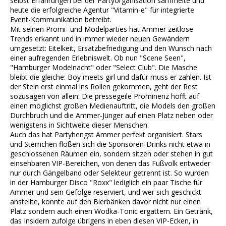
selbst Erfahrungen bei der Partyorganisation sammelte und
heute die erfolgreiche Agentur "Vitamin-e" für integrierte
Event-Kommunikation betreibt.
Mit seinen Promi- und Modelparties hat Ammer zeitlose
Trends erkannt und in immer wieder neuen Gewändern
umgesetzt: Eitelkeit, Ersatzbefriedigung und den Wunsch nach
einer aufregenden Erlebniswelt. Ob nun "Scene Seen",
"Hamburger Modelnacht" oder "Select Club". Die Masche
bleibt die gleiche: Boy meets girl und dafür muss er zahlen. Ist
der Stein erst einmal ins Rollen gekommen, geht der Rest
sozusagen von allein: Die pressegeile Prominenz hofft auf
einen möglichst großen Medienauftritt, die Models den großen
Durchbruch und die Ammer-Jünger auf einen Platz neben oder
wenigstens in Sichtweite dieser Menschen.
Auch das hat Partyhengst Ammer perfekt organisiert. Stars
und Sternchen flößen sich die Sponsoren-Drinks nicht etwa in
geschlossenen Räumen ein, sondern sitzen oder stehen in gut
einsehbaren VIP-Bereichen, von denen das Fußvolk entweder
nur durch Gängelband oder Selekteur getrennt ist. So wurden
in der Hamburger Disco "Roxx" lediglich ein paar Tische für
Ammer und sein Gefolge reserviert, und wer sich geschickt
anstellte, konnte auf den Bierbänken davor nicht nur einen
Platz sondern auch einen Wodka-Tonic ergattern. Ein Getränk,
das Insidern zufolge übrigens in eben diesen VIP-Ecken, in