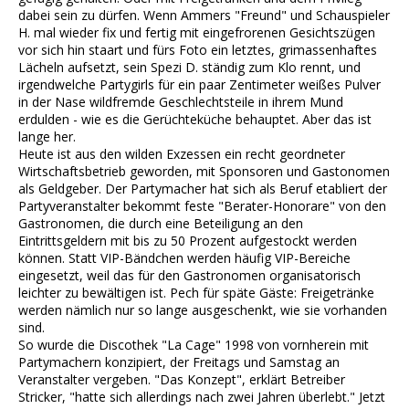
dabei sein zu dürfen. Wenn Ammers "Freund" und Schauspieler
H. mal wieder fix und fertig mit eingefrorenen Gesichtszügen
vor sich hin staart und fürs Foto ein letztes, grimassenhaftes
Lächeln aufsetzt, sein Spezi D. ständig zum Klo rennt, und
irgendwelche Partygirls für ein paar Zentimeter weißes Pulver
in der Nase wildfremde Geschlechtsteile in ihrem Mund
erdulden - wie es die Gerüchteküche behauptet. Aber das ist
lange her.
Heute ist aus den wilden Exzessen ein recht geordneter
Wirtschaftsbetrieb geworden, mit Sponsoren und Gastonomen
als Geldgeber. Der Partymacher hat sich als Beruf etabliert der
Partyveranstalter bekommt feste "Berater-Honorare" von den
Gastronomen, die durch eine Beteiligung an den
Eintrittsgeldern mit bis zu 50 Prozent aufgestockt werden
können. Statt VIP-Bändchen werden häufig VIP-Bereiche
eingesetzt, weil das für den Gastronomen organisatorisch
leichter zu bewältigen ist. Pech für späte Gäste: Freigetränke
werden nämlich nur so lange ausgeschenkt, wie sie vorhanden
sind.
So wurde die Discothek "La Cage" 1998 von vornherein mit
Partymachern konzipiert, der Freitags und Samstag an
Veranstalter vergeben. "Das Konzept", erklärt Betreiber
Stricker, "hatte sich allerdings nach zwei Jahren überlebt." Jetzt