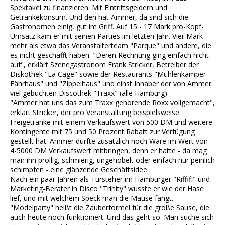
Spektakel zu finanzieren. Mit Eintrittsgeldern und
Getränkekonsum. Und den hat Ammer, da sind sich die
Gastronomen einig, gut im Griff. Auf 15 - 17 Mark pro-Kopf-
Umsatz kam er mit seinen Parties im letzten Jahr. Vier Mark
mehr als etwa das Veranstalterteam "Parque" und andere, die
es nicht geschafft haben. "Deren Rechnung ging einfach nicht
auf", erklärt Szenegastronom Frank Stricker, Betreiber der
Diskothek "La Cage" sowie der Restaurants "Mühlenkamper
Fährhaus" und "Zippelhaus" und einst Inhaber der von Ammer
viel gebuchten Discothek "Traxx" (alle Hamburg).
"Ammer hat uns das zum Traxx gehörende Roxx vollgemacht",
erklärt Stricker, der pro Veranstaltung beispielsweise
Freigetränke mit einem Verkaufswert von 500 DM und weitere
Kontingente mit 75 und 50 Prozent Rabatt zur Verfügung
gestellt hat. Ammer durfte zusätzlich noch Ware im Wert von
4-5000 DM Verkaufswert mitbringen, denn er hatte - da mag
man ihn prollig, schmierig, ungehobelt oder einfach nur peinlich
schimpfen - eine glänzende Geschäftsidee.
Nach ein paar Jahren als Türsteher im Hamburger "Riffifi" und
Marketing-Berater in Disco "Trinity" wusste er wie der Hase
lief, und mit welchem Speck man die Mäuse fängt.
"Modelparty" heißt die Zauberformel für die große Sause, die
auch heute noch funktioniert. Und das geht so: Man suche sich