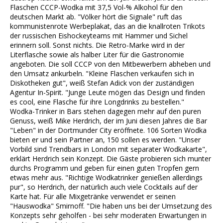
Flaschen CCCP-Wodka mit 37,5 Vol-% Alkohol für den
deutschen Markt ab. "Völker hört die Signale" ruft das
kommunistenrote Werbeplakat, das an die knallroten Trikots
der russischen Eishockeyteams mit Hammer und Sichel
erinnern soll. Sonst nichts. Die Retro-Marke wird in der
Literflasche sowie als halber Liter für die Gastronomie
angeboten. Die soll CCCP von den Mitbewerbern abheben und
den Umsatz ankurbeln. "Kleine Flaschen verkaufen sich in
Diskotheken gut", weiß Stefan Adick von der zuständigen
Agentur In-Spirit. "Junge Leute mögen das Design und finden
es cool, eine Flasche für ihre Longdrinks zu bestellen."
Wodka-Trinker in Bars stehen dagegen mehr auf den puren
Genuss, weiß Mike Herdrich, der im Juni diesen Jahres die Bar
"Leben" in der Dortmunder City eröffnete. 106 Sorten Wodka
bieten er und sein Partner an, 150 sollen es werden. "Unser
Vorbild sind Trendbars in London mit separater Wodkakarte",
erklärt Herdrich sein Konzept. Die Gäste probieren sich munter
durchs Programm und geben für einen guten Tropfen gern
etwas mehr aus. "Richtige Wodkatrinker genießen allerdings
pur", so Herdrich, der natürlich auch viele Cocktails auf der
Karte hat. Für alle Mixgetränke verwendet er seinen
"Hauswodka" Smirnoff. "Die haben uns bei der Umsetzung des
Konzepts sehr geholfen - bei sehr moderaten Erwartungen in