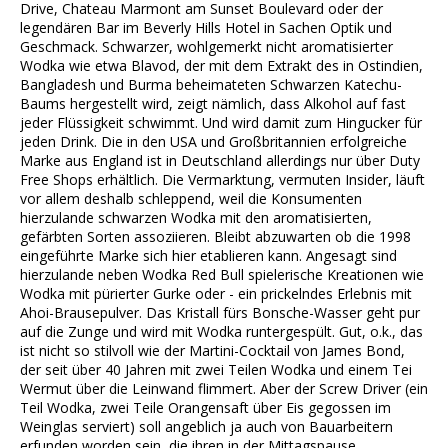
Drive, Chateau Marmont am Sunset Boulevard oder der
legendären Bar im Beverly Hills Hotel in Sachen Optik und
Geschmack. Schwarzer, wohlgemerkt nicht aromatisierter
Wodka wie etwa Blavod, der mit dem Extrakt des in Ostindien,
Bangladesh und Burma beheimateten Schwarzen Katechu-
Baums hergestellt wird, zeigt nämlich, dass Alkohol auf fast
jeder Flüssigkeit schwimmt. Und wird damit zum Hingucker für
jeden Drink. Die in den USA und Großbritannien erfolgreiche
Marke aus England ist in Deutschland allerdings nur über Duty
Free Shops erhältlich. Die Vermarktung, vermuten Insider, läuft
vor allem deshalb schleppend, weil die Konsumenten
hierzulande schwarzen Wodka mit den aromatisierten,
gefärbten Sorten assoziieren. Bleibt abzuwarten ob die 1998
eingeführte Marke sich hier etablieren kann. Angesagt sind
hierzulande neben Wodka Red Bull spielerische Kreationen wie
Wodka mit pürierter Gurke oder - ein prickelndes Erlebnis mit
Ahoi-Brausepulver. Das Kristall fürs Bonsche-Wasser geht pur
auf die Zunge und wird mit Wodka runtergespült. Gut, o.k., das
ist nicht so stilvoll wie der Martini-Cocktail von James Bond,
der seit über 40 Jahren mit zwei Teilen Wodka und einem Tei
Wermut über die Leinwand flimmert. Aber der Screw Driver (ein
Teil Wodka, zwei Teile Orangensaft über Eis gegossen im
Weinglas serviert) soll angeblich ja auch von Bauarbeitern
erfunden worden sein, die ihren in der Mittagspause