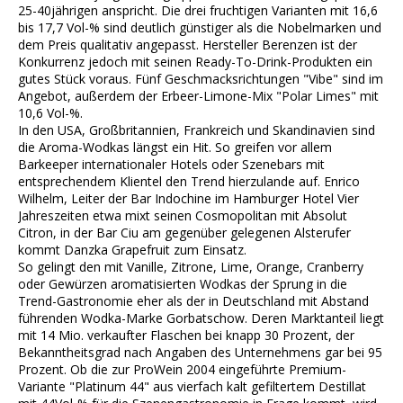
25-40jährigen anspricht. Die drei fruchtigen Varianten mit 16,6
bis 17,7 Vol-% sind deutlich günstiger als die Nobelmarken und
dem Preis qualitativ angepasst. Hersteller Berenzen ist der
Konkurrenz jedoch mit seinen Ready-To-Drink-Produkten ein
gutes Stück voraus. Fünf Geschmacksrichtungen "Vibe" sind im
Angebot, außerdem der Erbeer-Limone-Mix "Polar Limes" mit
10,6 Vol-%.
In den USA, Großbritannien, Frankreich und Skandinavien sind
die Aroma-Wodkas längst ein Hit. So greifen vor allem
Barkeeper internationaler Hotels oder Szenebars mit
entsprechendem Klientel den Trend hierzulande auf. Enrico
Wilhelm, Leiter der Bar Indochine im Hamburger Hotel Vier
Jahreszeiten etwa mixt seinen Cosmopolitan mit Absolut
Citron, in der Bar Ciu am gegenüber gelegenen Alsterufer
kommt Danzka Grapefruit zum Einsatz.
So gelingt den mit Vanille, Zitrone, Lime, Orange, Cranberry
oder Gewürzen aromatisierten Wodkas der Sprung in die
Trend-Gastronomie eher als der in Deutschland mit Abstand
führenden Wodka-Marke Gorbatschow. Deren Marktanteil liegt
mit 14 Mio. verkaufter Flaschen bei knapp 30 Prozent, der
Bekanntheitsgrad nach Angaben des Unternehmens gar bei 95
Prozent. Ob die zur ProWein 2004 eingeführte Premium-
Variante "Platinum 44" aus vierfach kalt gefiltertem Destillat