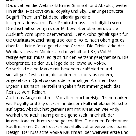
Dazu zählen die Weltmarktführer Smirnoff und Absolut, weiter
Finlandia, Moskovskaya, Royalty und Sky. Der ungeschützte
Begriff "Premium" ist dabei allerdings reine
Interpretationssache. Das Produkt muss sich lediglich vom
Durchschnittserzeugnis der Mitbewerber abheben, so die
Auskunft vom Spirituosenverband. Der Alkoholgehalt spielt für
die Qualitätsbezeichnung also keine Rolle, nach oben gibt es
ebenfalls keine feste gesetzliche Grenze. Die Trinkstärke des
Wodkas, dessen Mindestalkoholgehalt auf 37,5 Vol-%
festgelegt ist, muss lediglich für den Verzehr geeignet sein. Die
Obergrenze, so der BSI, läge da bei etwa 80 Vol-%.
So wirbt die eine Marke mit besonders raffinierter und
vielfältiger Destillation, die andere mit überaus reinem,
zugesetztem Quellwasser oder einmaligen Aromen. Das
Ergebnis ist nach Herstellerangaben fast immer gleich: das
Reinste vom Reinen.
Auch das Auge trinkt mit. Vor allem hochpreisige Trendmarken
wie Royalty und Sky setzen - in diesem Fall mit blauer Flasche -
auf Optik, Absolut hat gemeinsam mit Kreativen wie Andy
Warhol und Keith Haring eine eigene Welt innerhalb der
internationalen Kunstszene geschaffen. Die neuen Edelmarken
Kauffman und Xellent setzen ebenfalls auf unverwechselbares
Design. Der russische Vodka Kauffman, der weltweit erste und