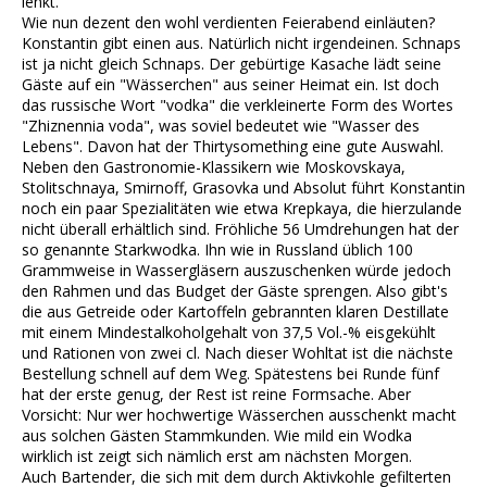
lenkt.
Wie nun dezent den wohl verdienten Feierabend einläuten?
Konstantin gibt einen aus. Natürlich nicht irgendeinen. Schnaps
ist ja nicht gleich Schnaps. Der gebürtige Kasache lädt seine
Gäste auf ein "Wässerchen" aus seiner Heimat ein. Ist doch
das russische Wort "vodka" die verkleinerte Form des Wortes
"Zhiznennia voda", was soviel bedeutet wie "Wasser des
Lebens". Davon hat der Thirtysomething eine gute Auswahl.
Neben den Gastronomie-Klassikern wie Moskovskaya,
Stolitschnaya, Smirnoff, Grasovka und Absolut führt Konstantin
noch ein paar Spezialitäten wie etwa Krepkaya, die hierzulande
nicht überall erhältlich sind. Fröhliche 56 Umdrehungen hat der
so genannte Starkwodka. Ihn wie in Russland üblich 100
Grammweise in Wassergläsern auszuschenken würde jedoch
den Rahmen und das Budget der Gäste sprengen. Also gibt's
die aus Getreide oder Kartoffeln gebrannten klaren Destillate
mit einem Mindestalkoholgehalt von 37,5 Vol.-% eisgekühlt
und Rationen von zwei cl. Nach dieser Wohltat ist die nächste
Bestellung schnell auf dem Weg. Spätestens bei Runde fünf
hat der erste genug, der Rest ist reine Formsache. Aber
Vorsicht: Nur wer hochwertige Wässerchen ausschenkt macht
aus solchen Gästen Stammkunden. Wie mild ein Wodka
wirklich ist zeigt sich nämlich erst am nächsten Morgen.
Auch Bartender, die sich mit dem durch Aktivkohle gefilterten