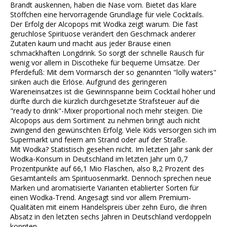
Brandt auskennen, haben die Nase vorn. Bietet das klare
Stöffchen eine hervorragende Grundlage für viele Cocktails.
Der Erfolg der Alcopops mit Wodka zeigt warum. Die fast
geruchlose Spirituose verändert den Geschmack anderer
Zutaten kaum und macht aus jeder Brause einen
schmackhaften Longdrink. So sorgt der schnelle Rausch für
wenig vor allem in Discotheke für bequeme Umsätze. Der
Pferdefuß: Mit dem Vormarsch der so genannten "lolly waters"
sinken auch die Erlöse. Aufgrund des geringeren
Wareneinsatzes ist die Gewinnspanne beim Cocktail höher und
dürfte durch die kürzlich durchgesetzte Strafsteuer auf die
"ready to drink"-Mixer proportional noch mehr steigen. Die
Alcopops aus dem Sortiment zu nehmen bringt auch nicht
zwingend den gewünschten Erfolg. Viele Kids versorgen sich im
Supermarkt und feiern am Strand oder auf der Straße.
Mit Wodka? Statistisch gesehen nicht. Im letzten Jahr sank der
Wodka-Konsum in Deutschland im letzten Jahr um 0,7
Prozentpunkte auf 66,1 Mio Flaschen, also 8,2 Prozent des
Gesamtanteils am Spirituosenmarkt. Dennoch sprechen neue
Marken und aromatisierte Varianten etablierter Sorten für
einen Wodka-Trend. Angesagt sind vor allem Premium-
Qualitäten mit einem Handelspreis über zehn Euro, die ihren
Absatz in den letzten sechs Jahren in Deutschland verdoppeln
konnten.