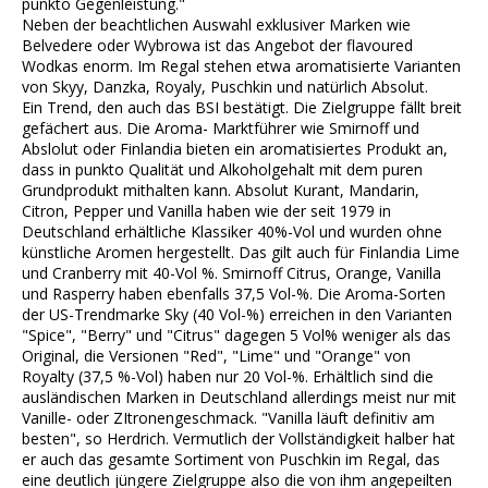
punkto Gegenleistung."
Neben der beachtlichen Auswahl exklusiver Marken wie
Belvedere oder Wybrowa ist das Angebot der flavoured
Wodkas enorm. Im Regal stehen etwa aromatisierte Varianten
von Skyy, Danzka, Royaly, Puschkin und natürlich Absolut.
Ein Trend, den auch das BSI bestätigt. Die Zielgruppe fällt breit
gefächert aus. Die Aroma- Marktführer wie Smirnoff und
Abslolut oder Finlandia bieten ein aromatisiertes Produkt an,
dass in punkto Qualität und Alkoholgehalt mit dem puren
Grundprodukt mithalten kann. Absolut Kurant, Mandarin,
Citron, Pepper und Vanilla haben wie der seit 1979 in
Deutschland erhältliche Klassiker 40%-Vol und wurden ohne
künstliche Aromen hergestellt. Das gilt auch für Finlandia Lime
und Cranberry mit 40-Vol %. Smirnoff Citrus, Orange, Vanilla
und Rasperry haben ebenfalls 37,5 Vol-%. Die Aroma-Sorten
der US-Trendmarke Sky (40 Vol-%) erreichen in den Varianten
"Spice", "Berry" und "Citrus" dagegen 5 Vol% weniger als das
Original, die Versionen "Red", "Lime" und "Orange" von
Royalty (37,5 %-Vol) haben nur 20 Vol-%. Erhältlich sind die
ausländischen Marken in Deutschland allerdings meist nur mit
Vanille- oder ZItronengeschmack. "Vanilla läuft definitiv am
besten", so Herdrich. Vermutlich der Vollständigkeit halber hat
er auch das gesamte Sortiment von Puschkin im Regal, das
eine deutlich jüngere Zielgruppe also die von ihm angepeilten