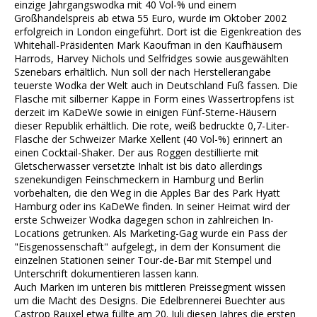
einzige Jahrgangswodka mit 40 Vol-% und einem
Großhandelspreis ab etwa 55 Euro, wurde im Oktober 2002
erfolgreich in London eingeführt. Dort ist die Eigenkreation des
Whitehall-Präsidenten Mark Kaoufman in den Kaufhäusern
Harrods, Harvey Nichols und Selfridges sowie ausgewählten
Szenebars erhältlich. Nun soll der nach Herstellerangabe
teuerste Wodka der Welt auch in Deutschland Fuß fassen. Die
Flasche mit silberner Kappe in Form eines Wassertropfens ist
derzeit im KaDeWe sowie in einigen Fünf-Sterne-Häusern
dieser Republik erhältlich. Die rote, weiß bedruckte 0,7-Liter-
Flasche der Schweizer Marke Xellent (40 Vol-%) erinnert an
einen Cocktail-Shaker. Der aus Roggen destillierte mit
Gletscherwasser versetzte Inhalt ist bis dato allerdings
szenekundigen Feinschmeckern in Hamburg und Berlin
vorbehalten, die den Weg in die Apples Bar des Park Hyatt
Hamburg oder ins KaDeWe finden. In seiner Heimat wird der
erste Schweizer Wodka dagegen schon in zahlreichen In-
Locations getrunken. Als Marketing-Gag wurde ein Pass der
"Eisgenossenschaft" aufgelegt, in dem der Konsument die
einzelnen Stationen seiner Tour-de-Bar mit Stempel und
Unterschrift dokumentieren lassen kann.
Auch Marken im unteren bis mittleren Preissegment wissen
um die Macht des Designs. Die Edelbrennerei Buechter aus
Castrop Rauxel etwa füllte am 20. Juli diesen Jahres die ersten