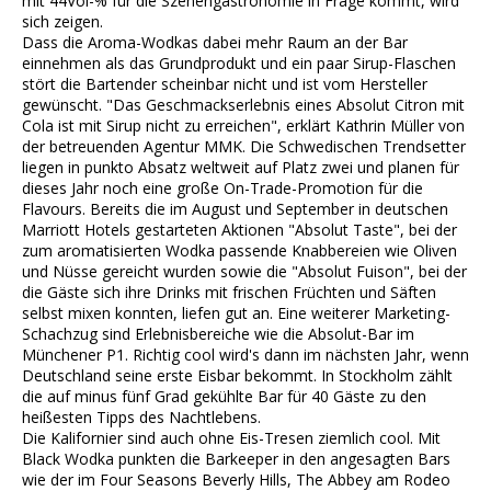
mit 44Vol-% für die Szenengastronomie in Frage kommt, wird
sich zeigen.
Dass die Aroma-Wodkas dabei mehr Raum an der Bar
einnehmen als das Grundprodukt und ein paar Sirup-Flaschen
stört die Bartender scheinbar nicht und ist vom Hersteller
gewünscht. "Das Geschmackserlebnis eines Absolut Citron mit
Cola ist mit Sirup nicht zu erreichen", erklärt Kathrin Müller von
der betreuenden Agentur MMK. Die Schwedischen Trendsetter
liegen in punkto Absatz weltweit auf Platz zwei und planen für
dieses Jahr noch eine große On-Trade-Promotion für die
Flavours. Bereits die im August und September in deutschen
Marriott Hotels gestarteten Aktionen "Absolut Taste", bei der
zum aromatisierten Wodka passende Knabbereien wie Oliven
und Nüsse gereicht wurden sowie die "Absolut Fuison", bei der
die Gäste sich ihre Drinks mit frischen Früchten und Säften
selbst mixen konnten, liefen gut an. Eine weiterer Marketing-
Schachzug sind Erlebnisbereiche wie die Absolut-Bar im
Münchener P1. Richtig cool wird's dann im nächsten Jahr, wenn
Deutschland seine erste Eisbar bekommt. In Stockholm zählt
die auf minus fünf Grad gekühlte Bar für 40 Gäste zu den
heißesten Tipps des Nachtlebens.
Die Kalifornier sind auch ohne Eis-Tresen ziemlich cool. Mit
Black Wodka punkten die Barkeeper in den angesagten Bars
wie der im Four Seasons Beverly Hills, The Abbey am Rodeo